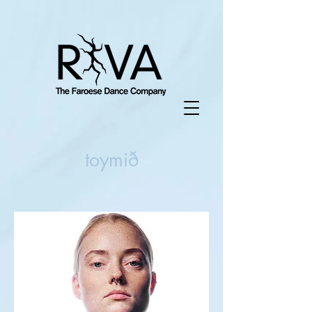
toymið