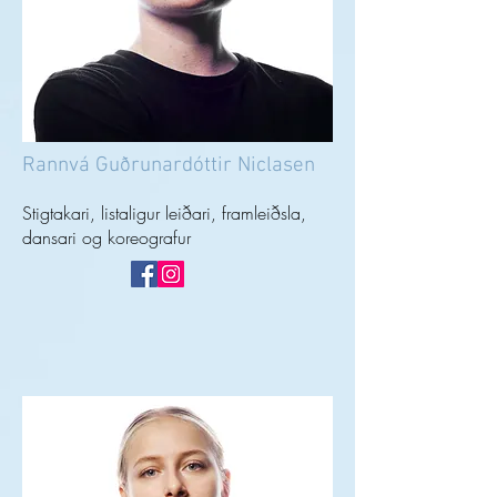
Rannvá Guðrunardóttir Niclasen
Stigtakari, listaligur leiðari, framleiðsla,
dansari og koreografur