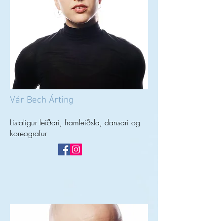
Vár Bech Árting
Listaligur leiðari, framleiðsla, dansari og
koreografur