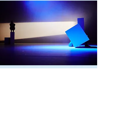
listaligir samstarvsfelagar
Rúna Volmarsóttir
stigigtakari og framleiðsluráðgevi
Katya R. D. Nielsen
venjingarleiðari (Risin og Kellingin)
Diana J. Hansen
verkstovusamskipari og menning av dansiumhvørvinum
Villiam Soo Joensen
ljóssniðgevi (Risin og Kellingin og MINNISBROT)
Beinir Bergsson
útinnandi listafólk og yrkjari (MINNISBROT/Minni: neglir klóra
rygg)
Gwenaël Akira Helmsdal Carré
fotografur
Rannvá Káradóttir (Rammatik)
(URÐ og EIR)
Marianna Mørkøre (Rammatik)
filmsleikstjóri (URÐ og EIR)
Janus Rasmussen
tónleikari (Risin og Kellingin)